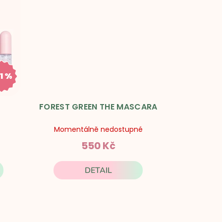
1 %
85 Kč
FOREST GREEN THE MASCARA
Momentálně nedostupné
550 Kč
DETAIL