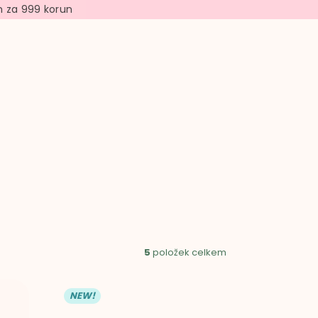
n za 999 korun
ÁKUPNÍ
ŠÍK
5
položek celkem
NEW!