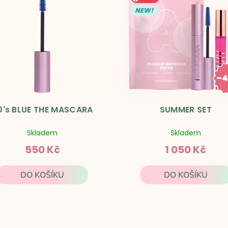
NEW!
–4
1 7
0's BLUE THE MASCARA
SUMMER SET
Skladem
Skladem
550 Kč
1 050 Kč
DO KOŠÍKU
DO KOŠÍKU