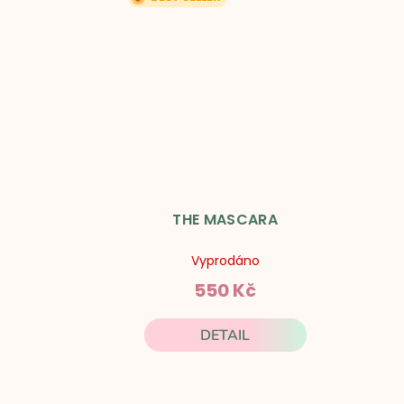
t
ů
THE MASCARA
Vyprodáno
550 Kč
DETAIL