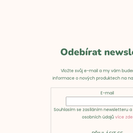
O
v
l
á
d
Odebírat newsl
a
c
Vložte svůj e-mail a my vám bude
informace o nových produktech na n
í
p
E-mail
r
Souhlasím se zasíláním newsletteru 
v
osobních údajů
více zde
k