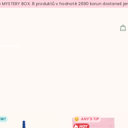
u MYSTERY BOX. 8 produktů v hodnotě 2690 korun dostaneš je
N
KO
Anybabes
EW!
ANY'S TIP
HOT