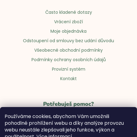
Často kladené dotazy
Vrácení zboží
Moje objednávka
Odstoupení od smlouvy bez udání důvodu
Všeobecné obchodní podmínky
Podmínky ochrany osobních údajů
Provizní systém
Kontakt
Potřebuješ pomoc?
Používáme cookies, abychom Vám umožnili
Napiš na
info@notsofunnyany.com
pohodlné prohlížení webu a díky analýze provozu
webu neustále zlepšovali jeho funkce, výkon a
Rádi ti se vším poradíme! #anybabes 😊
použitelnost.
Více informací