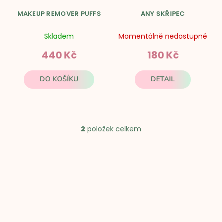
o
MAKEUP REMOVER PUFFS
ANY SKŘIPEC
d
Skladem
Momentálně nedostupné
u
440 Kč
180 Kč
k
t
DO KOŠÍKU
DETAIL
ů
2
položek celkem
O
v
Z
l
á
á
p
d
a
a
t