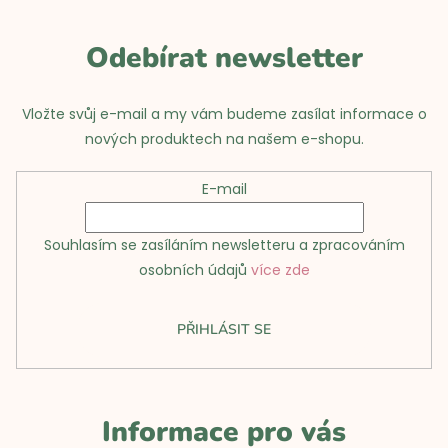
c
í
í
Odebírat newsletter
p
r
Vložte svůj e-mail a my vám budeme zasílat informace o
v
nových produktech na našem e-shopu.
k
E-mail
y
v
Souhlasím se zasíláním newsletteru a zpracováním
ý
osobních údajů
více zde
p
i
PŘIHLÁSIT SE
s
u
Informace pro vás