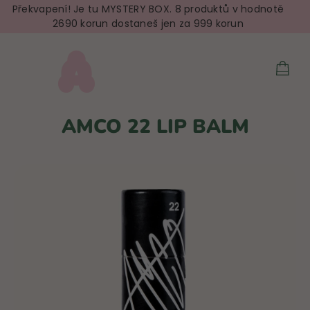
Přejít
Překvapení! Je tu MYSTERY BOX. 8 produktů v hodnotě
2690 korun dostaneš jen za 999 korun
na
obsah
NÁKU
KOŠÍ
AMCO 22 LIP BALM