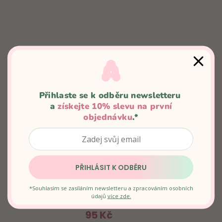
Přihlaste se k odběru newsletteru 
a 
získejte 10% slevu na první
objednávku
.*
PŘIHLÁSIT K ODBĚRU
BLACK GRAPE & KIWI CLEANSY JELLY
*Souhlasím se zasíláním newsletteru a zpracováním osobních
Skladem
údajů
více zde.
95 Kč