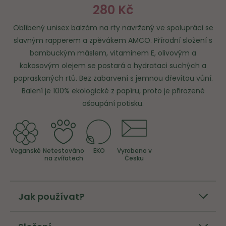
280 Kč
Oblíbený unisex balzám na rty navržený ve spolupráci se
slavným rapperem a zpěvákem AMCO. Přírodní složení s
bambuckým máslem, vitaminem E, olivovým a
kokosovým olejem se postará o hydrataci suchých a
popraskaných rtů. Bez zabarvení s jemnou dřevitou vůní.
Balení je 100% ekologické z papíru, proto je přirozené
ošoupání potisku.
Veganské
Netestováno
EKO
Vyrobeno v
na zvířatech
Česku
Jak používat?