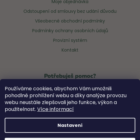
Moje objednávka
Odstoupení od smlouvy bez udání důvodu
Všeobecné obchodní podmínky
Podmínky ochrany osobních údajů
Provizní systém
Kontakt
Potřebuješ pomoc?
Používáme cookies, abychom Vám umožnili
Napiš na
info@notsofunnyany.com
pohodlné prohlížení webu a díky analýze provozu
webu neustále zlepšovali jeho funkce, výkon a
Rádi ti se vším poradíme! #anybabes 😊
použitelnost.
Více informací
Nastavení