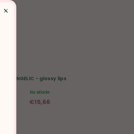
ANGELIC - glossy lips
Na sklade
€15,66