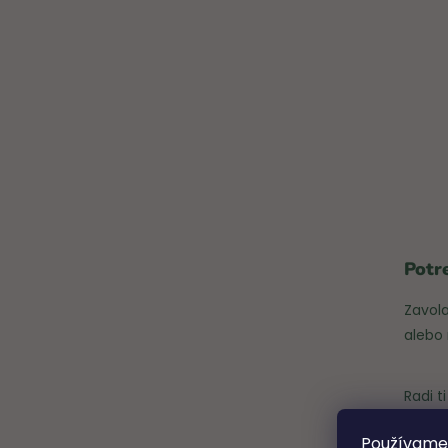
Potr
Zavol
alebo
Radi 
Používame 