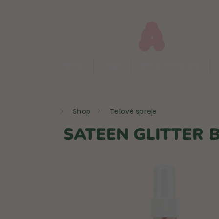
Prejsť
na
obsah
Home
Shop
Not So Funny Any
Domov
Shop
Telové spreje
SATEEN GLITTER 