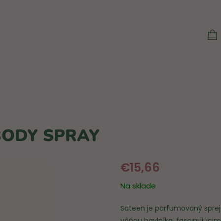
N
KO
Anybabes
BODY SPRAY
€15,66
Na sklade
Sateen je parfumovaný sprej 
vôňou bavlníka, fascinujúcim 