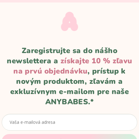
Zaregistrujte sa do nášho
newslettera a
získajte 10 % zľavu
na prvú objednávku
, prístup k
novým produktom, zľavám a
E
BUBBLE GUM CLEANSY JELLY
exkluzívnym e-mailom pre naše
Na sklade
ANYBABES.*
€3,92