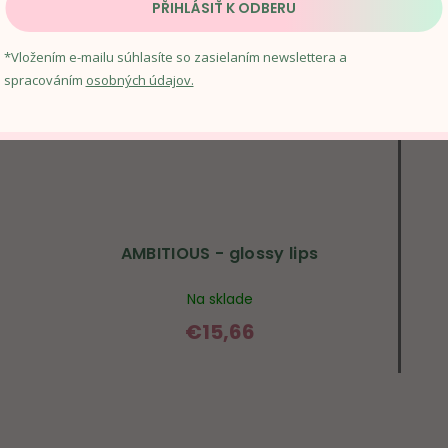
PŘIHLÁSIŤ K ODBERU
*Vložením e-mailu súhlasíte so zasielaním newslettera a
spracováním
osobných údajov.
AMBITIOUS - glossy lips
Na sklade
€15,66