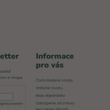
etter
Informace
pro vás
sielať
ašom e-shope.
Často kladené otázky
Vrátenie tovaru
Moja objednávka
Odstúpenie od zmluvy
a spracovaním
bez udania dôvodu