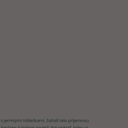
ÁKUPNÝ
ŠÍK
s jemnými trblietkami. Zahalí telo príjemnou
ligotom a krásne osvieži. Pre radosť, krásu a