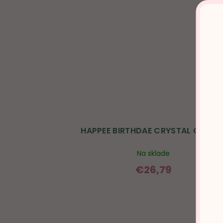
HAPPEE BIRTHDAE CRYSTAL CANDL
Na sklade
€26,79