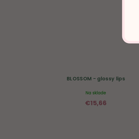
BLOSSOM - glossy lips
Na sklade
€15,66