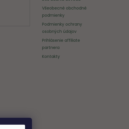
Všeobecné obchodné
podmienky
Podmienky ochrany
osobných údajov
Prihlásenie affiliate
partnera
Kontakty