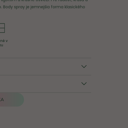
Body spray je jemnejšia forma klasického
né v
ku
KA