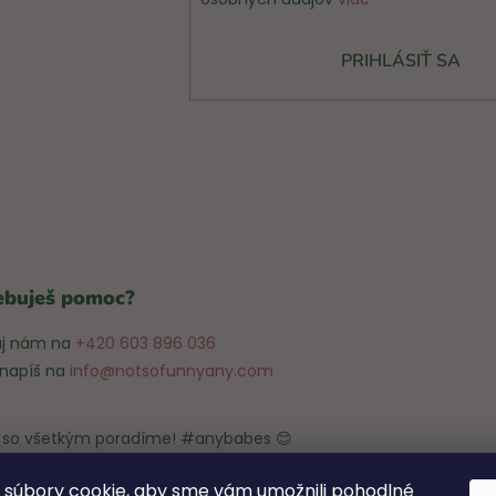
PRIHLÁSIŤ SA
ebuješ pomoc?
aj nám na
+420 603 896 036
 napíš na
info@notsofunnyany.com
ti so všetkým poradíme! #anybabes 😊
súbory cookie, aby sme vám umožnili pohodlné