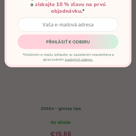
a
získajte 10 % zľavu na prvú
objednávku
.*
PŘIHLÁSIŤ K ODBERU
*Vložením e-mailu súhlasíte so zasielaním newslettera a
spracováním
osobných údajov.
2000s - glossy lips
Na sklade
€15,66