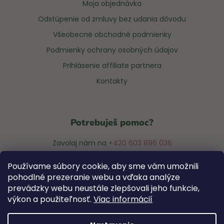
Moja objednávka
Odstúpenie od zmluvy bez udania dôvodu
Všeobecné obchodné podmienky
Podmienky ochrany osobných údajov
Prihlásenie affiliate partnera
Kontakty
Potrebuješ pomoc?
Zavolaj nám na
+420 603 896 036
alebo napíš na
info@notsofunnyany.com
Používame súbory cookie, aby sme vám umožnili
pohodlné prezeranie webu a vďaka analýze
Radi ti so všetkým poradíme! #anybabes 😊
prevádzky webu neustále zlepšovali jeho funkcie,
výkon a použiteľnosť.
Viac informácií
Pondelok až piatok od 9:00 do 17:00