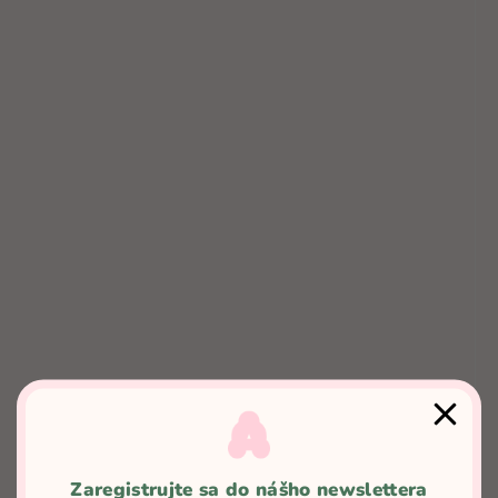
BLOSSOM - glossy lips
Na sklade
€15,66
Zaregistrujte sa do nášho newslettera