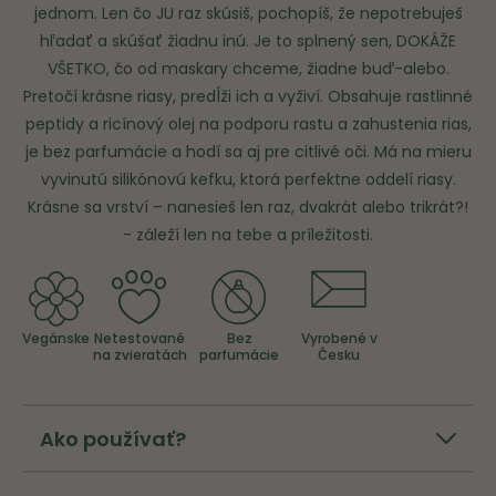
jednom. Len čo JU raz skúsiš, pochopíš, že nepotrebuješ
hľadať a skúšať žiadnu inú. Je to splnený sen, DOKÁŽE
VŠETKO, čo od maskary chceme, žiadne buď-alebo.
Pretočí krásne riasy, predĺži ich a vyživí. Obsahuje rastlinné
peptidy a ricínový olej na podporu rastu a zahustenia rias,
je bez parfumácie a hodí sa aj pre citlivé oči. Má na mieru
vyvinutú silikónovú kefku, ktorá perfektne oddelí riasy.
Krásne sa vrství – nanesieš len raz, dvakrát alebo trikrát?!
- záleží len na tebe a príležitosti.
Vegánske
Netestované
Bez
Vyrobené v
na zvieratách
parfumácie
Česku
Ako používať?