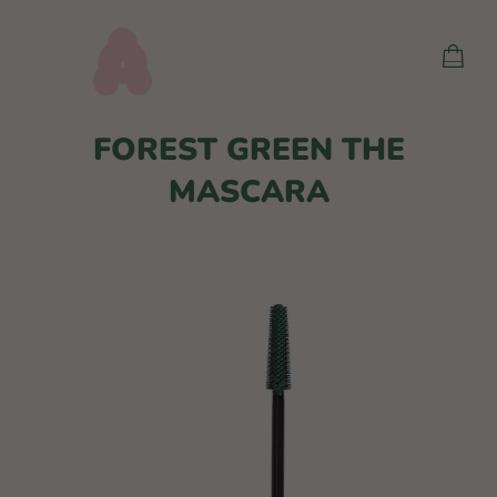
Prejsť
na
NÁKU
obsah
KOŠÍ
FOREST GREEN THE
MASCARA