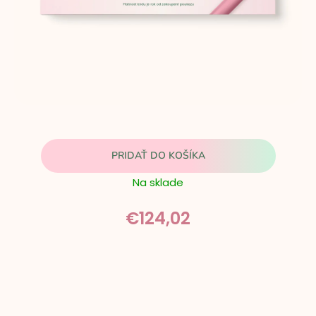
PRIDAŤ DO KOŠÍKA
Na sklade
€124,02
Z
á