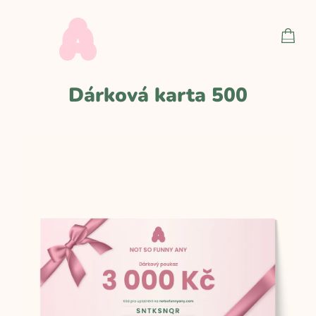
Prejsť
na
NÁKU
obsah
KOŠÍ
Dárková karta 500