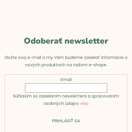
p
ä
t
Zaregistrujte sa do nášho newslettera
i
a
získajte 10 % zľavu na prvú
objednávku
.*
e
Odoberať newsletter
Vložte svoj e-mail a my Vám budeme zasielať informácie o
nových produktoch na našom e-shope.
PŘIHLÁSIŤ K ODBERU
Email
*Vložením e-mailu súhlasíte so zasielaním newslettera a
spracováním
osobných údajov.
Súhlasím so zasielaním newslettera a spracovaním
osobných údajov
viac
PRIHLÁSIŤ SA